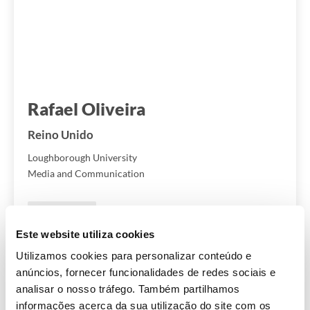
Rafael Oliveira
Reino Unido
Loughborough University
Media and Communication
Ensino Superior
Este website utiliza cookies
Estou a adorar verdadeiramente o curso. É exatamente
Utilizamos cookies para personalizar conteúdo e
aquilo que estava à espera. Estou a viver um verdadeiro
anúncios, fornecer funcionalidades de redes sociais e
analisar o nosso tráfego. Também partilhamos
sonho! Tenho um part-time que me dá o patamar de
informações acerca da sua utilização do site com os
estabilidade que...