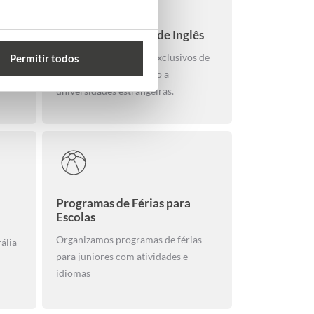
 de
Exame de Acesso e de Inglês
Diagnóstico e exames exclusivos de
Permitir todos
inglês. Exames de acesso a
dades
universidades estrangeiras.
Programas de Férias para
Escolas
Organizamos programas de férias
ália
para juniores com atividades e
idiomas