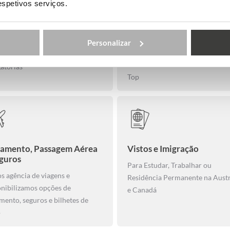
respetivos serviços.
uções e Certificações
Coaching para entrevistas
acesso
amos com tradutores oficiais e
Personalizar
Orientação e simulação de
mos das certificações
entrevistas de acesso a Universi
atórias
Top
jamento, Passagem Aérea
Vistos e Imigração
eguros
Para Estudar, Trabalhar ou
s agência de viagens e
Residência Permanente na Austr
onibilizamos opções de
e Canadá
mento, seguros e bilhetes de
o