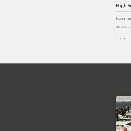
High S
Fazer u
no estra