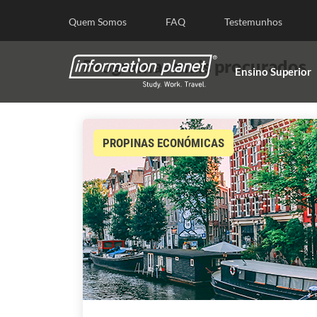
E
Quem Somos
FAQ
Testemunhos
Programas mais procurados
Ensino Superior
PROPINAS ECONÓMICAS