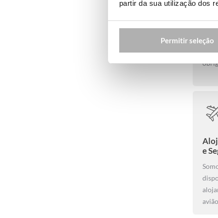
partir da sua utilização dos 
Trad
Cont
Permitir seleção
trata
obrig
Alo
e S
Somo
disp
aloja
aviã