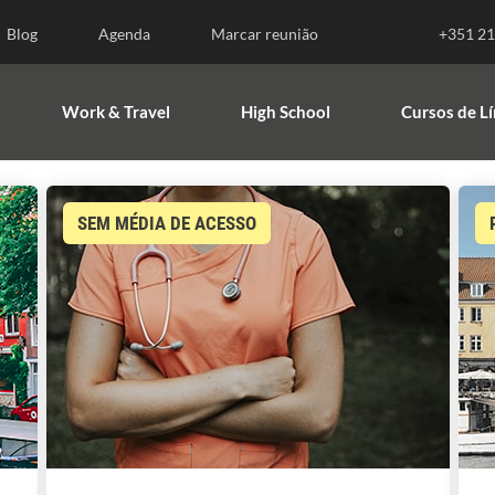
nsino Superior
Work & Travel
High School
Blog
Agenda
Marcar reunião
+351 21
Work & Travel
High School
Cursos de L
SEM MÉDIA DE ACESSO