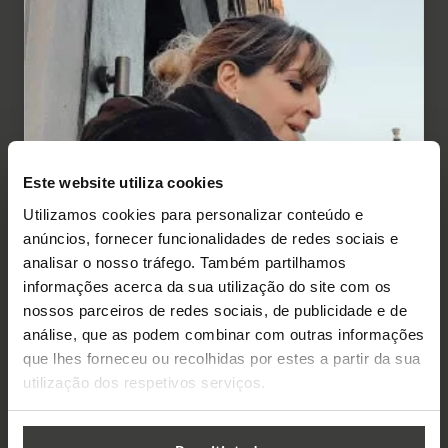
Este website utiliza cookies
Utilizamos cookies para personalizar conteúdo e
anúncios, fornecer funcionalidades de redes sociais e
analisar o nosso tráfego. Também partilhamos
informações acerca da sua utilização do site com os
Cursos de Línguas
nossos parceiros de redes sociais, de publicidade e de
análise, que as podem combinar com outras informações
"A Information Planet esteve
que lhes forneceu ou recolhidas por estes a partir da sua
sempre disponível para ajudar
utilização dos respetivos serviços.
e tornar a minha experiência
melhor. "