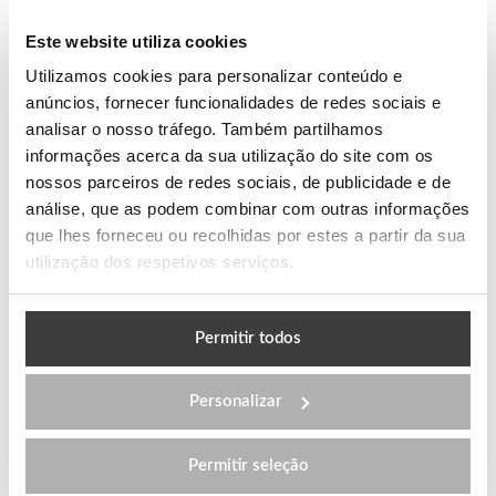
Este website utiliza cookies
SEGURANÇA
Utilizamos cookies para personalizar conteúdo e
Acompanhamento contínuo e reportes escolares
anúncios, fornecer funcionalidades de redes sociais e
periódicos. Linha de apoio ao estudante 24 horas por
analisar o nosso tráfego. Também partilhamos
dia.
informações acerca da sua utilização do site com os
nossos parceiros de redes sociais, de publicidade e de
análise, que as podem combinar com outras informações
que lhes forneceu ou recolhidas por estes a partir da sua
SUCESSO
utilização dos respetivos serviços.
Estamos focados no teu progresso académico.
Escolhemos juntos a melhor opção de High School
Permitir todos
enquadrada nos teus objetivos futuros.
Personalizar
PAGAMENTO
Permitir seleção
Facilitamos o pagamento em várias prestações.