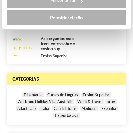
Work & Travel
Personalizar
Tudo sobre fazer o
ensino secundário no
Permitir seleção
estrang...
High School
As perguntas mais
frequentes sobre o
ensino sup...
Ensino Superior
CATEGORIAS
Dinamarca
Cursos de Línguas
Ensino Superior
Work and Holiday Visa Austrália
Work & Travel
artes
Adaptação
Itália
Candidaturas
Medicina
Espanha
Países Baixos