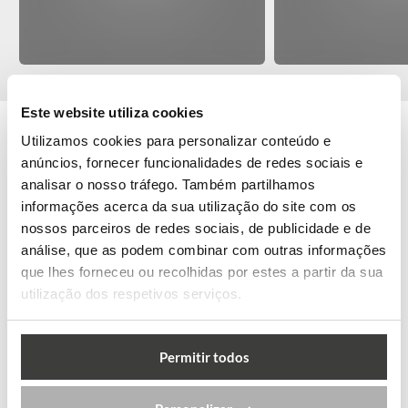
Este website utiliza cookies
Utilizamos cookies para personalizar conteúdo e
ARTIGOS MAIS VISTOS
anúncios, fornecer funcionalidades de redes sociais e
analisar o nosso tráfego. Também partilhamos
Estudar Medicina em
informações acerca da sua utilização do site com os
Espanha: tudo o que
precisa...
nossos parceiros de redes sociais, de publicidade e de
Medicina
análise, que as podem combinar com outras informações
que lhes forneceu ou recolhidas por estes a partir da sua
Os tipos de vistos para
utilização dos respetivos serviços.
a Austrália
Work & Travel
Não cumpro os
Permitir todos
requisitos do Work
and Holiday Vi...