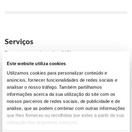
Serviços
Temos uma gama de serviços 360º
para garantir o teu sucesso.
Este website utiliza cookies
Utilizamos cookies para personalizar conteúdo e
anúncios, fornecer funcionalidades de redes sociais e
VER TODOS
analisar o nosso tráfego. Também partilhamos
informações acerca da sua utilização do site com os
nossos parceiros de redes sociais, de publicidade e de
análise, que as podem combinar com outras informações
que lhes forneceu ou recolhidas por estes a partir da sua
Consultoria Educativa
utilização dos respetivos serviços.
Somos profissionais altamente qualificados e certificados