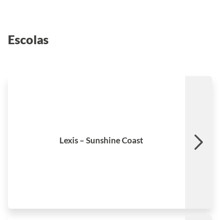
Escolas
Noosa National Park
Noosa Main Beach
Lexis – Sunshine Coast
Noosa River