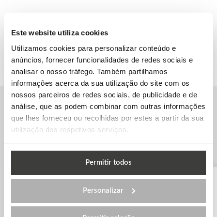
Este website utiliza cookies
Utilizamos cookies para personalizar conteúdo e
anúncios, fornecer funcionalidades de redes sociais e
analisar o nosso tráfego. Também partilhamos
informações acerca da sua utilização do site com os
nossos parceiros de redes sociais, de publicidade e de
análise, que as podem combinar com outras informações
que lhes forneceu ou recolhidas por estes a partir da sua
Outras escolas de inglês em
utilização dos respetivos serviços.
Vancouver
Permitir todos
Personalizar
EC – Vancouver