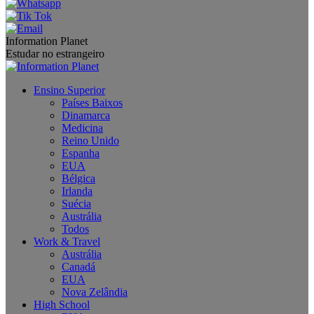
Information Planet
Estudar no estrangeiro
Ensino Superior
Países Baixos
Dinamarca
Medicina
Reino Unido
Espanha
EUA
Bélgica
Irlanda
Suécia
Austrália
Todos
Work & Travel
Austrália
Canadá
EUA
Nova Zelândia
High School