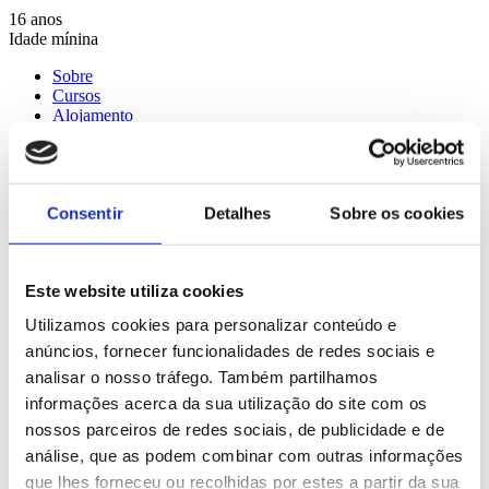
16 anos
Idade mínina
Sobre
Cursos
Alojamento
Atividades
Sobre
Consentir
Detalhes
Sobre os cookies
Fundada em 2017, a EC – Dublin é uma escola com instalações de
última geração, localizada no centro da cidade, com fácil acesso aos
transportes públicos e a uma curta distância a pé das principais
atrações, como o Stephen’s Green Park ou o Castelo de Dublin.
Este website utiliza cookies
A escola tem capacidade para 135 alunos e dispõe de 9 salas de
Utilizamos cookies para personalizar conteúdo e
aula, equipadas com quadros interativos e Smart TVs, bem como
anúncios, fornecer funcionalidades de redes sociais e
um lounge para estudantes, wifi grátis, uma área de estudos
individual e um café.
analisar o nosso tráfego. Também partilhamos
informações acerca da sua utilização do site com os
A EC é uma rede de escolas de inglês, presente em 8 países
nossos parceiros de redes sociais, de publicidade e de
diferentes e com mais de 29 escolas. Anualmente, mais de 40.000
estudantes de 120 países escolhem a EC para melhorar ou aprender
análise, que as podem combinar com outras informações
inglês.
que lhes forneceu ou recolhidas por estes a partir da sua