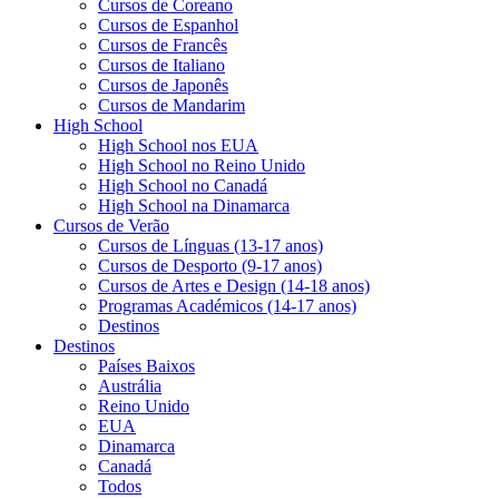
Cursos de Coreano
Cursos de Espanhol
Cursos de Francês
Cursos de Italiano
Cursos de Japonês
Cursos de Mandarim
High School
High School nos EUA
High School no Reino Unido
High School no Canadá
High School na Dinamarca
Cursos de Verão
Cursos de Línguas (13-17 anos)
Cursos de Desporto (9-17 anos)
Cursos de Artes e Design (14-18 anos)
Programas Académicos (14-17 anos)
Destinos
Destinos
Países Baixos
Austrália
Reino Unido
EUA
Dinamarca
Canadá
Todos