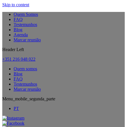
Skip to content
Quem Somos
FAQ
Testemunhos
Blog
Agenda
Marcar reunião
Header Left
+351 216 048 022
Quem somos
Blog
FAQ
Testemunhos
Marcar reunião
Menu_mobile_segunda_parte
PT