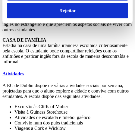
As residências estudantis são apartamentos ou dormitórios,
localizadas em pontos estratégicos da cidade e com acesso a
Rejeitar
transportes públicos. Esta opção é ideal para os estudantes que
querem um estilo de vida mais independente durante o seu curso de
inglês no estrangeiro e que apreciem os aspetos sociais de viver com
outros estudantes.
CASA DE FAMÍLIA
Estadia na casa de uma família irlandesa escolhida criteriosamente
pela escola. O estudante pode compartilhar refeições com os
anfitriões e praticar inglês fora da escola de maneira descontraída e
informal.
Atividades
A EC de Dublin dispõe de várias atividades sociais por semana,
projetadas para que o aluno explore a cidade e conviva com outros
estudantes. A escola dispõe das seguintes atividades:
Excursão às Cliffs of Moher
Visita à Guiness Storehouse
Atividades de escalada e futebol gaélico
Convívio num dos pubs tradicionais
Viagens a Cork e Wicklow