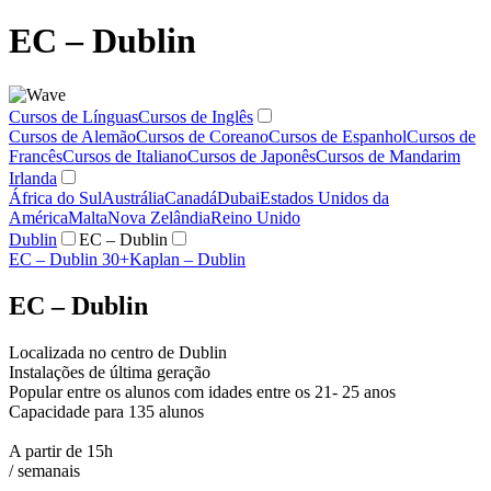
EC – Dublin
Cursos de Línguas
Cursos de Inglês
Cursos de Alemão
Cursos de Coreano
Cursos de Espanhol
Cursos de
Francês
Cursos de Italiano
Cursos de Japonês
Cursos de Mandarim
Irlanda
África do Sul
Austrália
Canadá
Dubai
Estados Unidos da
América
Malta
Nova Zelândia
Reino Unido
Dublin
EC – Dublin
EC – Dublin 30+
Kaplan – Dublin
EC – Dublin
Localizada no centro de Dublin
Instalações de última geração
Popular entre os alunos com idades entre os 21- 25 anos
Capacidade para 135 alunos
A partir de 15h
/ semanais