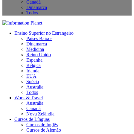
Canadá
Dinamarca
Todos
Ensino Superior no Estrangeiro
Países Baixos
Dinamarca
Medicina
Reino Unido
Espanha
Bélgica
Irlanda
EUA
Suécia
Austrália
Todos
Work & Travel
Austrália
Canadá
Nova Zelândia
Cursos de Línguas
Cursos de Inglês
Cursos de Alemão