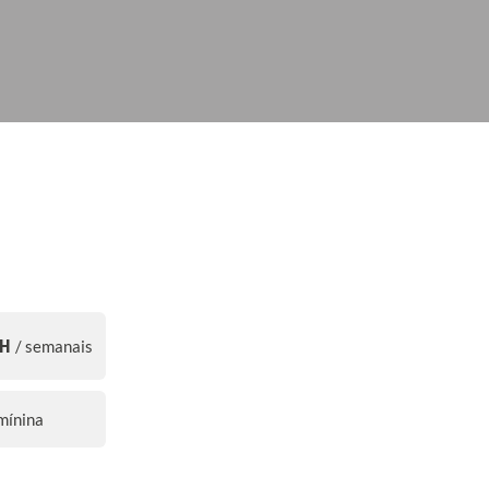
5H
/ semanais
mínina