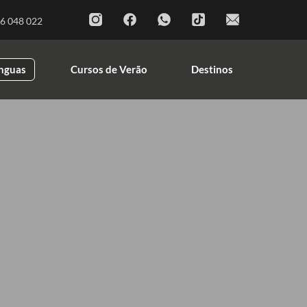
Cursos de Línguas
Cursos de Verão
6 048 022
Destinos
ínguas
Cursos de Verão
Destinos