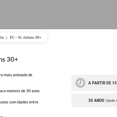
ta
EC – St. Julians 30+
ans 30+
rro mais animado de
A PARTIR DE 1
para maiores de 30 anos
30 ANOS
Idade 
lunos com idades entre