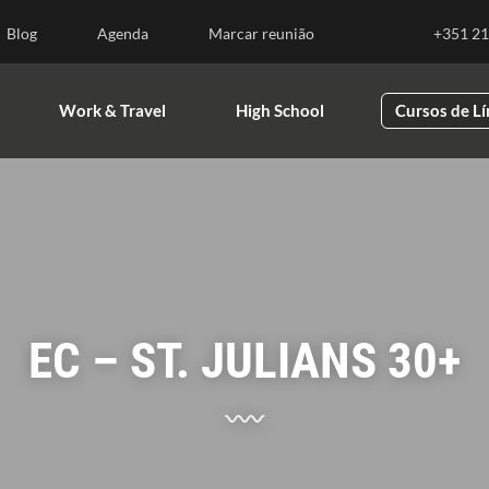
nsino Superior
Work & Travel
High School
Blog
Agenda
Marcar reunião
+351 21
Work & Travel
High School
Cursos de L
EC – ST. JULIANS 30+