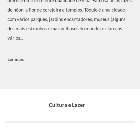
oferece uma excelente qualidade de vida. Famosa pelas luzes
de néon, a flor de cerejeira e templos, Tóquio é uma cidade
com vários parques, jardins encantadores, museus (alguns
dos mais estranhos e maravilhosos do mundo) e claro, os
vários...
Ler mais
Cultura e Lazer
Atrações
Eventos