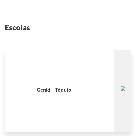
Escolas
Senso-ji Temple
Senso-ji Temple Santuário
Meiji
Genki – Tóquio
Shinjuku Gyoen National
Garden