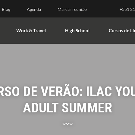
Work & Travel
High School
Cursos de L
Blog
Agenda
Marcar reunião
+351 21
Work & Travel
High School
Cursos de L
RSO DE VERÃO: ILAC YO
ADULT SUMMER