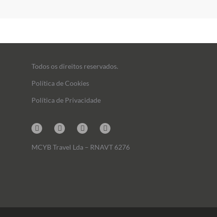
Todos os direitos reservados.
Política de Cookies
Política de Privacidade
Instagram
Facebook
Linkedin
Mail
MCYB Travel Lda – RNAVT 6276