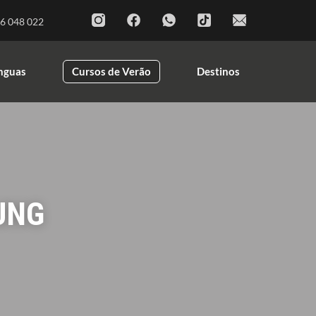
ínguas
Cursos de Verão
Destinos
6 048 022
ínguas
Cursos de Verão
Destinos
UNG