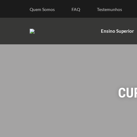
Ensino Superior
Quem Somos
FAQ
Testemunhos
Ensino Superior
CU