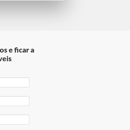
s e ficar a
veis