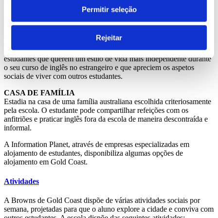
Permitir seleção
A Browns de Gold Coast dispõe de duas soluções de alojamento
durante o curso de inglês na Austrália:
Rejeitar
RESIDÊNCIAS
As residências são apartamentos ou dormitórios, ideais para os
estudantes que querem um estilo de vida mais independente durante
o seu curso de inglês no estrangeiro e que apreciem os aspetos
sociais de viver com outros estudantes.
CASA DE FAMÍLIA
Estadia na casa de uma família australiana escolhida criteriosamente
pela escola. O estudante pode compartilhar refeições com os
anfitriões e praticar inglês fora da escola de maneira descontraída e
informal.
A Information Planet, através de empresas especializadas em
alojamento de estudantes, disponibiliza algumas opções de
alojamento em Gold Coast.
Atividades
A Browns de Gold Coast dispõe de várias atividades sociais por
semana, projetadas para que o aluno explore a cidade e conviva com
outros estudantes. A escola dispõe das seguintes atividades: