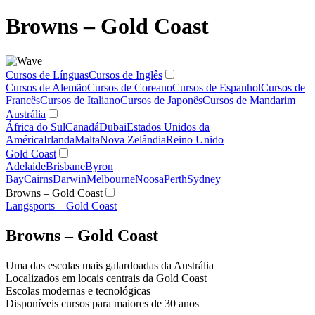
Browns – Gold Coast
Cursos de Línguas
Cursos de Inglês
Cursos de Alemão
Cursos de Coreano
Cursos de Espanhol
Cursos de
Francês
Cursos de Italiano
Cursos de Japonês
Cursos de Mandarim
Austrália
África do Sul
Canadá
Dubai
Estados Unidos da
América
Irlanda
Malta
Nova Zelândia
Reino Unido
Gold Coast
Adelaide
Brisbane
Byron
Bay
Cairns
Darwin
Melbourne
Noosa
Perth
Sydney
Browns – Gold Coast
Langsports – Gold Coast
Browns – Gold Coast
Uma das escolas mais galardoadas da Austrália
Localizados em locais centrais da Gold Coast
Escolas modernas e tecnológicas
Disponíveis cursos para maiores de 30 anos