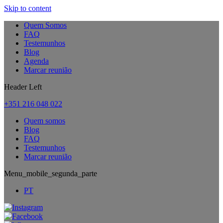
Skip to content
Quem Somos
FAQ
Testemunhos
Blog
Agenda
Marcar reunião
Header Left
+351 216 048 022
Quem somos
Blog
FAQ
Testemunhos
Marcar reunião
Menu_mobile_segunda_parte
PT