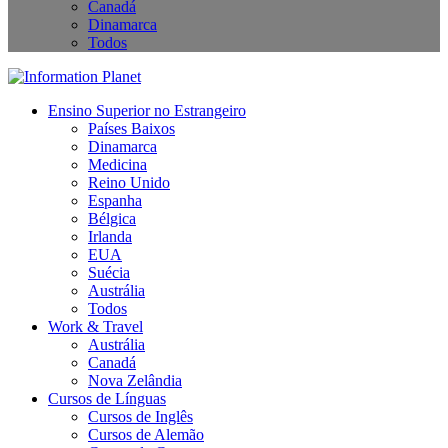
Canadá
Dinamarca
Todos
Ensino Superior no Estrangeiro
Países Baixos
Dinamarca
Medicina
Reino Unido
Espanha
Bélgica
Irlanda
EUA
Suécia
Austrália
Todos
Work & Travel
Austrália
Canadá
Nova Zelândia
Cursos de Línguas
Cursos de Inglês
Cursos de Alemão