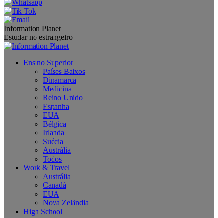
Information Planet
Estudar no estrangeiro
Ensino Superior
Países Baixos
Dinamarca
Medicina
Reino Unido
Espanha
EUA
Bélgica
Irlanda
Suécia
Austrália
Todos
Work & Travel
Austrália
Canadá
EUA
Nova Zelândia
High School