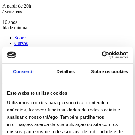
A partir de 20h
/ semanais
16 anos
Idade mínina
Sobre
Cursos
Alojamento
Atividades
Sobre
Consentir
Detalhes
Sobre os cookies
A Browns– Gold Coast tem disponível dois campus na cidade,
ambos localizados em zonas centrais e em áreas com vários
restaurantes, lojas e locais de entretenimento. As duas escolas ficam
Este website utiliza cookies
em edifícios modernos, equipados com tecnologias de ponta e a uma
curta distância a pé de transportes públicos.
Utilizamos cookies para personalizar conteúdo e
A Browns – Gold Coast dispõe de salas de aula com design
anúncios, fornecer funcionalidades de redes sociais e
inteligente, biblioteca, um laboratório de computadores, wifi, uma
analisar o nosso tráfego. Também partilhamos
cozinha, um lounge para os estudantes com vista para o vibrante
informações acerca da sua utilização do site com os
Business District de Southport e um jardim exterior onde os
estudantes podem relaxar.
nossos parceiros de redes sociais, de publicidade e de