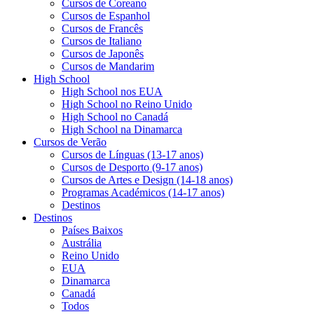
Cursos de Coreano
Cursos de Espanhol
Cursos de Francês
Cursos de Italiano
Cursos de Japonês
Cursos de Mandarim
High School
High School nos EUA
High School no Reino Unido
High School no Canadá
High School na Dinamarca
Cursos de Verão
Cursos de Línguas (13-17 anos)
Cursos de Desporto (9-17 anos)
Cursos de Artes e Design (14-18 anos)
Programas Académicos (14-17 anos)
Destinos
Destinos
Países Baixos
Austrália
Reino Unido
EUA
Dinamarca
Canadá
Todos