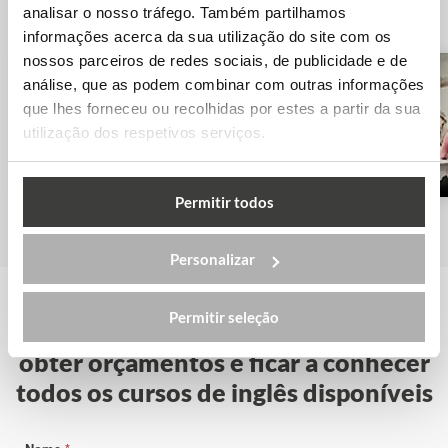
analisar o nosso tráfego. Também partilhamos
informações acerca da sua utilização do site com os
nossos parceiros de redes sociais, de publicidade e de
análise, que as podem combinar com outras informações
que lhes forneceu ou recolhidas por estes a partir da sua
ILSC – Sydney
utilização dos respetivos serviços.
Permitir todos
Personalizar
Permitir seleção
Contacta-nos gratuitamente para
obter orçamentos e ficar a conhecer
todos os cursos de inglês disponíveis