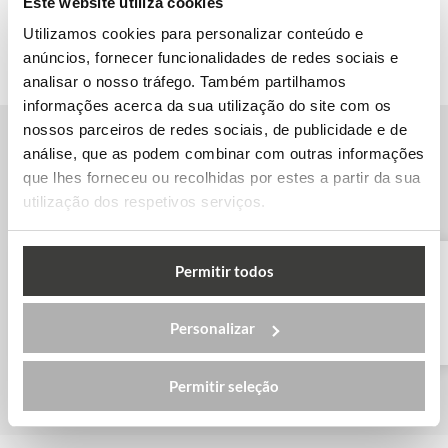
Este website utiliza cookies
Utilizamos cookies para personalizar conteúdo e
anúncios, fornecer funcionalidades de redes sociais e
analisar o nosso tráfego. Também partilhamos
informações acerca da sua utilização do site com os
nossos parceiros de redes sociais, de publicidade e de
análise, que as podem combinar com outras informações
Outras escolas de inglês em Toronto
que lhes forneceu ou recolhidas por estes a partir da sua
utilização dos respetivos serviços.
Permitir todos
ILAC – Toronto
Personalizar
Permitir seleção