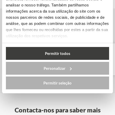
analisar o nosso tráfego. Também partilhamos
informações acerca da sua utilização do site com os
nossos parceiros de redes sociais, de publicidade e de
análise, que as podem combinar com outras informações
Outras escolas de inglês em Toronto
que lhes forneceu ou recolhidas por estes a partir da sua
utilização dos respetivos serviços.
Permitir todos
ILAC – Toronto
Personalizar
Permitir seleção
Contacta-nos para saber mais