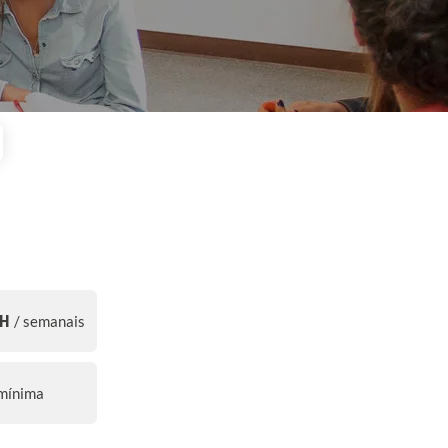
5H
/ semanais
 mínima