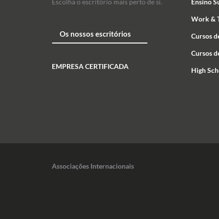
Escolha o escritório mais perto de si.
Ensino S
Work & T
Cursos d
Cursos d
EMPRESA CERTIFICADA
High Sch
Associações Internacionais