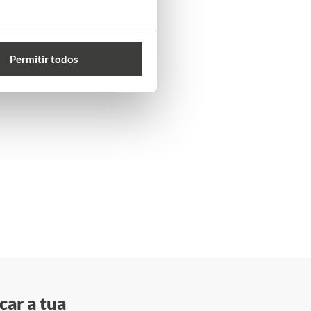
Permitir todos
car a tua