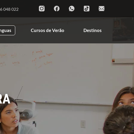
6 048 022
ínguas
Cursos de Verão
Destinos
RA