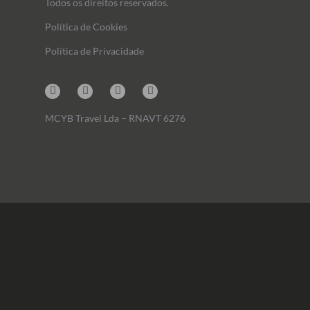
Todos os direitos reservados.
Política de Cookies
Política de Privacidade
Instagram
Facebook
Linkedin
Mail
MCYB Travel Lda – RNAVT 6276