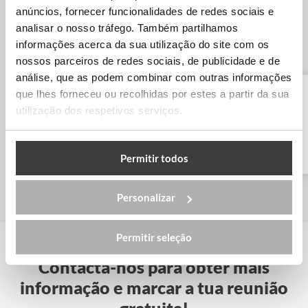
anúncios, fornecer funcionalidades de redes sociais e
Outras escolas de inglês em Londres
analisar o nosso tráfego. Também partilhamos
informações acerca da sua utilização do site com os
nossos parceiros de redes sociais, de publicidade e de
análise, que as podem combinar com outras informações
que lhes forneceu ou recolhidas por estes a partir da sua
utilização dos respetivos serviços.
Oxford International –
Londres
Permitir todos
Personalizar
Permitir seleção
Contacta-nos para obter mais
informação e marcar a tua reunião
gratuita!