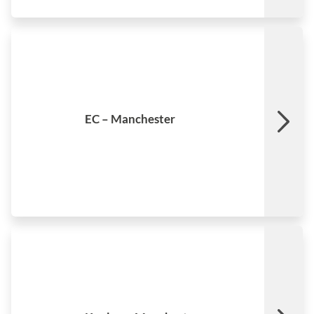
Imperial War Museum
North
Ver mais
EC – Manchester