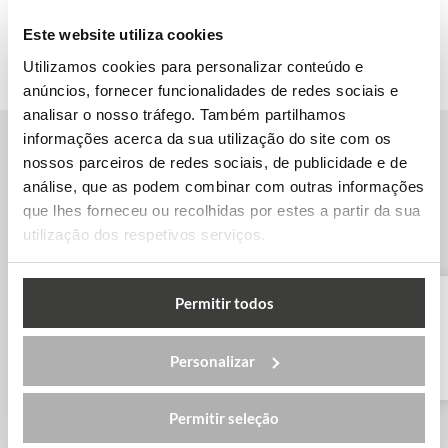
Este website utiliza cookies
Utilizamos cookies para personalizar conteúdo e
anúncios, fornecer funcionalidades de redes sociais e
analisar o nosso tráfego. Também partilhamos
informações acerca da sua utilização do site com os
nossos parceiros de redes sociais, de publicidade e de
Outras escolas de inglês em
análise, que as podem combinar com outras informações
Manchester
que lhes forneceu ou recolhidas por estes a partir da sua
utilização dos respetivos serviços.
Permitir todos
BSC – Manchester
Personalizar
Permitir seleção