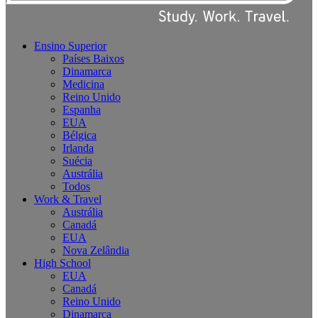
Ensino Superior
Países Baixos
Dinamarca
Medicina
Reino Unido
Espanha
EUA
Bélgica
Irlanda
Suécia
Austrália
Todos
Work & Travel
Austrália
Canadá
EUA
Nova Zelândia
High School
EUA
Canadá
Reino Unido
Dinamarca