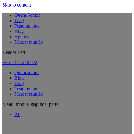
Skip to content
Quem Somos
FAQ
Testemunhos
Blog
Agenda
Marcar reunião
Header Left
+351 216 048 022
Quem somos
Blog
FAQ
Testemunhos
Marcar reunião
Menu_mobile_segunda_parte
PT