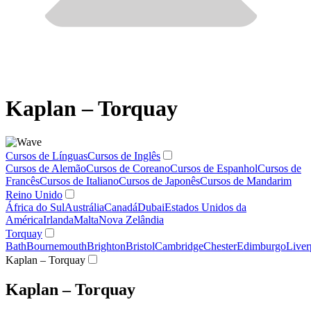
Kaplan – Torquay
Cursos de Línguas
Cursos de Inglês
Cursos de Alemão
Cursos de Coreano
Cursos de Espanhol
Cursos de
Francês
Cursos de Italiano
Cursos de Japonês
Cursos de Mandarim
Reino Unido
África do Sul
Austrália
Canadá
Dubai
Estados Unidos da
América
Irlanda
Malta
Nova Zelândia
Torquay
Bath
Bournemouth
Brighton
Bristol
Cambridge
Chester
Edimburgo
Liver
Kaplan – Torquay
Kaplan – Torquay