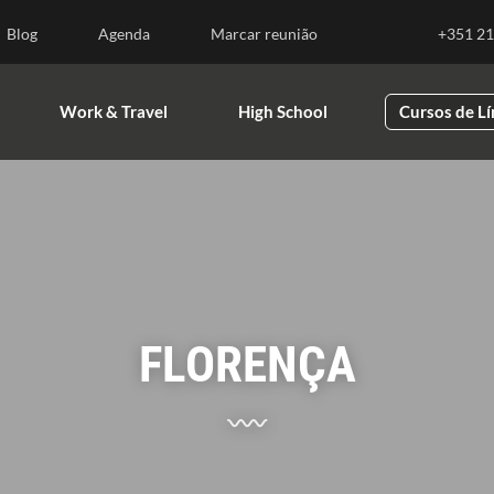
nsino Superior
Work & Travel
High School
Blog
Agenda
Marcar reunião
+351 21
Work & Travel
High School
Cursos de L
FLORENÇA