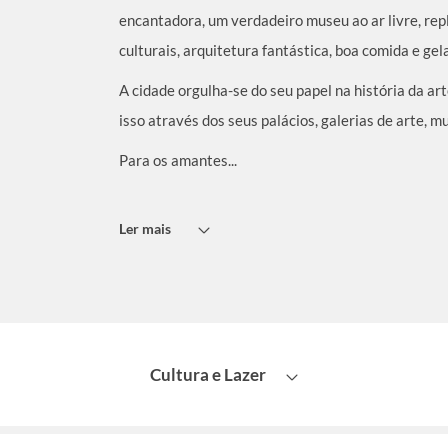
encantadora, um verdadeiro museu ao ar livre, repl
culturais, arquitetura fantástica, boa comida e gel
A cidade orgulha-se do seu papel na história da art
isso através dos seus palácios, galerias de arte, m
Para os amantes...
Ler mais
Cultura e Lazer
Atrações
Eventos