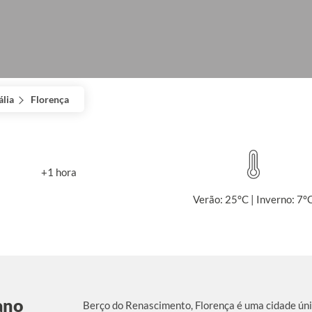
ália
Florença
+1 hora
Verão: 25°C | Inverno: 7°
ano
Berço do Renascimento, Florença é uma cidade ún