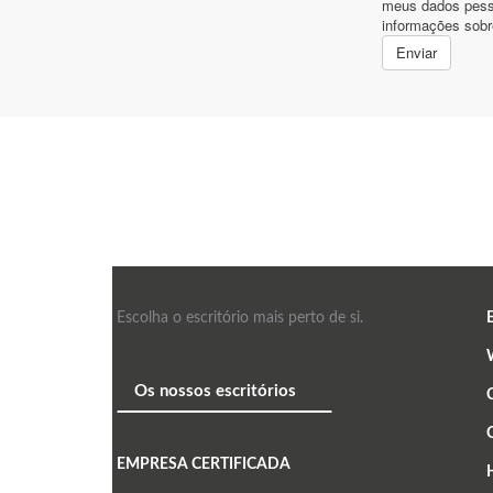
Escolha o escritório mais perto de si.
E
C
EMPRESA CERTIFICADA