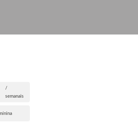
/
semanais
mínina