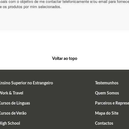
Voltar ao topo
nsino Superior no Estrangeiro
Testemunhos
Work & Travel
Quem Somos
ursos de Línguas
Parceiros e Repres
Cursos de Verão
Mapa do Site
High School
Contactos