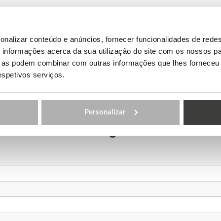
onalizar conteúdo e anúncios, fornecer funcionalidades de redes
informações acerca da sua utilização do site com os nossos pa
ue as podem combinar com outras informações que lhes forneceu 
respetivos serviços.
Personalizar
a-nos para obter mais informação e marc
reunião gratuita!