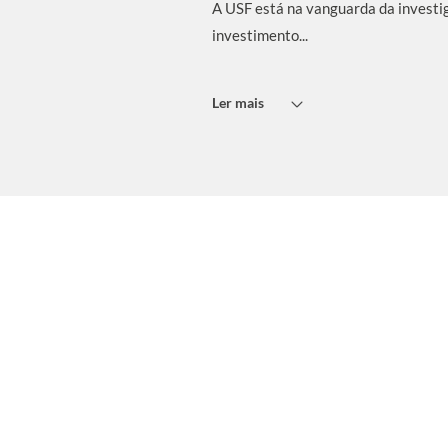
A USF está na vanguarda da investig
investimento...
Ler mais