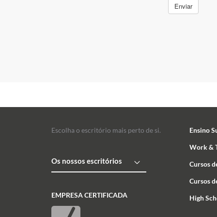
Escolha o escritório mais perto de si.
Ensino S
Work & T
Os nossos escritórios
Cursos d
Cursos d
EMPRESA CERTIFICADA
High Sch