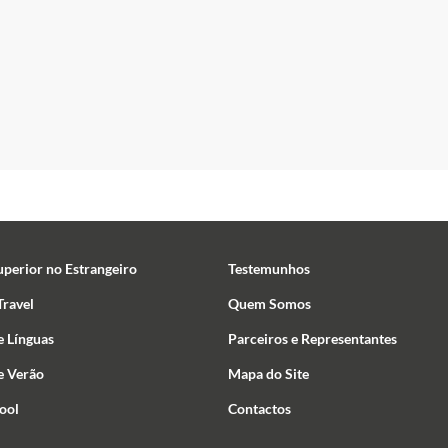
uperior no Estrangeiro
Testemunhos
ravel
Quem Somos
e Línguas
Parceiros e Representantes
e Verão
Mapa do Site
ool
Contactos