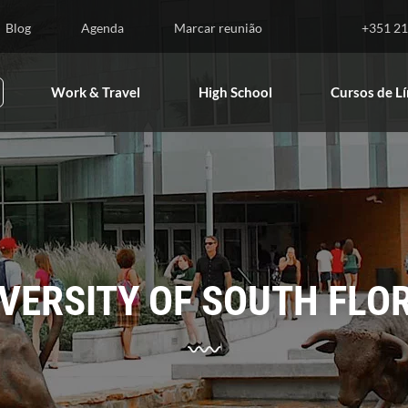
nsino Superior
Work & Travel
High School
Blog
Agenda
Marcar reunião
+351 21
Work & Travel
High School
Cursos de L
VERSITY OF SOUTH FLO