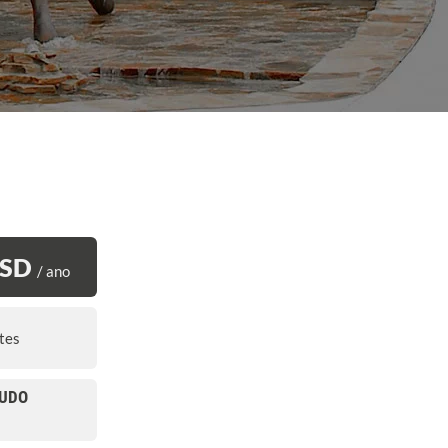
USD
/ ano
tes
TUDO