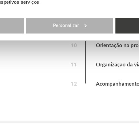
respetivos serviços.
8
Cartas de aceitaçã
9
Personalizar
Pre-Departure Ori
10
Orientação na pro
11
Organização da v
12
Acompanhamento na