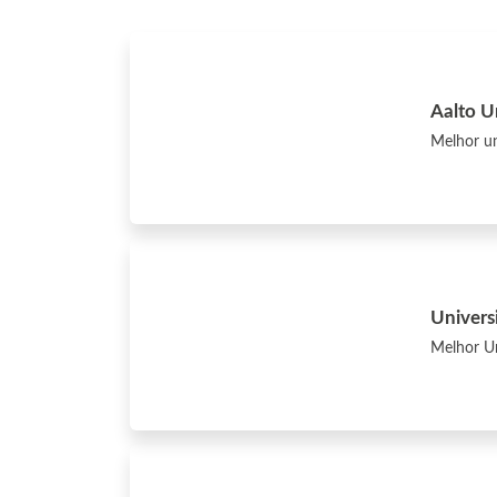
Aalto U
Melhor un
Universi
Melhor Un