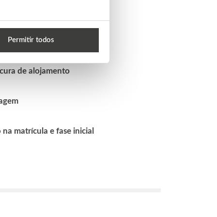
o / Ofertas da Universidade
Permitir todos
entation
cura de alojamento
iagem
 matrícula e fase inicial