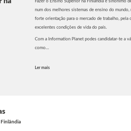
r na
Fazer o Ensino Superior na Finlândia é sinónimo d
num dos melhores sistemas de ensino do mundo, r
forte orientação para o mercado de trabalho, pela 
excelentes condições de vida do país.
Com a Information Planet podes candidatar-te a vár
como...
Ler mais
as
 Finlândia