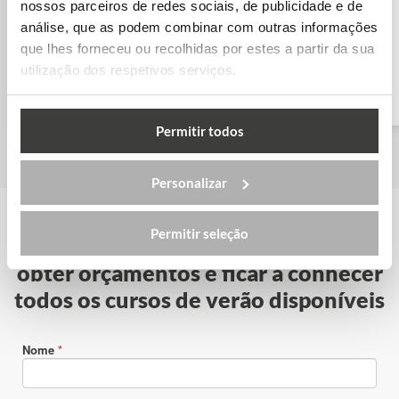
nossos parceiros de redes sociais, de publicidade e de
análise, que as podem combinar com outras informações
que lhes forneceu ou recolhidas por estes a partir da sua
Inglês com Golfe –
Hampshire
utilização dos respetivos serviços.
Permitir todos
Personalizar
Permitir seleção
Contacta-nos gratuitamente para
obter orçamentos e ficar a conhecer
todos os cursos de verão disponíveis