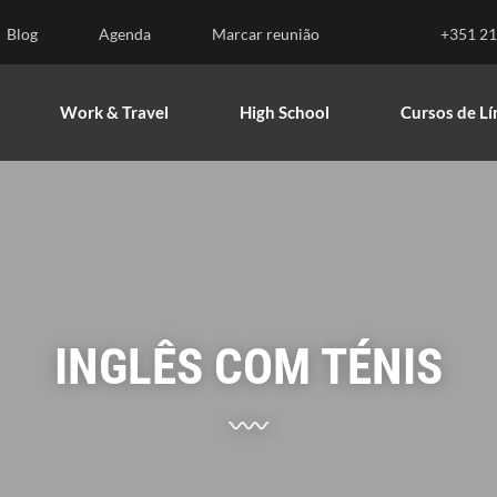
nsino Superior
Work & Travel
High School
Blog
Agenda
Marcar reunião
+351 21
Work & Travel
High School
Cursos de L
INGLÊS COM TÉNIS