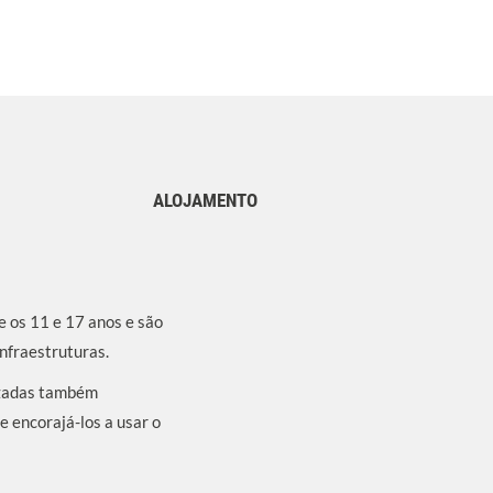
ALOJAMENTO
e os 11 e 17 anos e são
nfraestruturas.
nizadas também
e encorajá-los a usar o