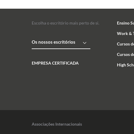
Escolha o escritório mais perto de si.
Ensino S
Work & T
Os nossos escritórios
Cursos d
Cursos d
EMPRESA CERTIFICADA
High Sch
Associações Internacionais