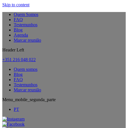
Skip to content
Quem Somos
FAQ
Testemunhos
Blog
Agenda
Marcar reunião
Header Left
+351 216 048 022
Quem somos
Blog
FAQ
Testemunhos
Marcar reunião
Menu_mobile_segunda_parte
PT