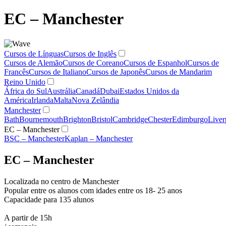
EC – Manchester
Cursos de Línguas
Cursos de Inglês
Cursos de Alemão
Cursos de Coreano
Cursos de Espanhol
Cursos de
Francês
Cursos de Italiano
Cursos de Japonês
Cursos de Mandarim
Reino Unido
África do Sul
Austrália
Canadá
Dubai
Estados Unidos da
América
Irlanda
Malta
Nova Zelândia
Manchester
Bath
Bournemouth
Brighton
Bristol
Cambridge
Chester
Edimburgo
Liver
EC – Manchester
BSC – Manchester
Kaplan – Manchester
EC – Manchester
Localizada no centro de Manchester
Popular entre os alunos com idades entre os 18- 25 anos
Capacidade para 135 alunos
A partir de 15h