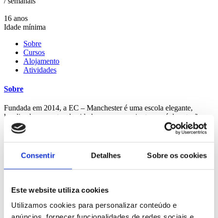
/ semanais
16 anos
Idade mínima
Sobre
Cursos
Alojamento
Atividades
Sobre
Fundada em 2014, a EC – Manchester é uma escola elegante,
localizada no centro da cidade, a poucos minutos a pé da estação
ferroviária de Manchester Piccadilly e com acesso fácil aos
principais locais de cultura e lazer de Manchester. A escola fica a 10
minutos de comboio do estádio de Old Trafford.
Consentir
Detalhes
Sobre os cookies
A escola tem capacidade para 135 alunos e dispõe de 9 salas de
aula, equipadas com quadros interativos, bem como uma biblioteca,
wifi grátis, um lounge para estudantes e uma área de estudos
individual. A EC Manchester disponibiliza tablets para os alunos,
Este website utiliza cookies
mediante requisição.
Utilizamos cookies para personalizar conteúdo e
A EC é uma rede de escolas de inglês, presente em 8 países
anúncios, fornecer funcionalidades de redes sociais e