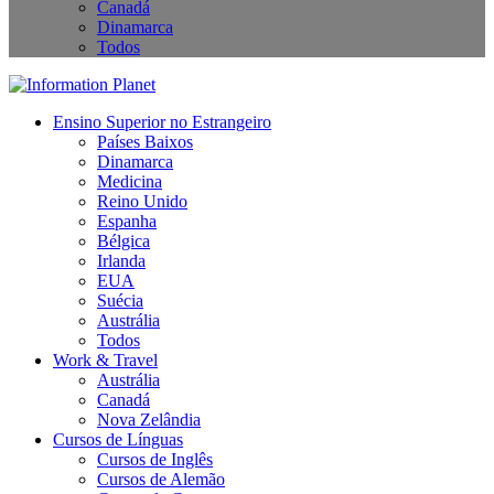
Canadá
Dinamarca
Todos
Ensino Superior no Estrangeiro
Países Baixos
Dinamarca
Medicina
Reino Unido
Espanha
Bélgica
Irlanda
EUA
Suécia
Austrália
Todos
Work & Travel
Austrália
Canadá
Nova Zelândia
Cursos de Línguas
Cursos de Inglês
Cursos de Alemão