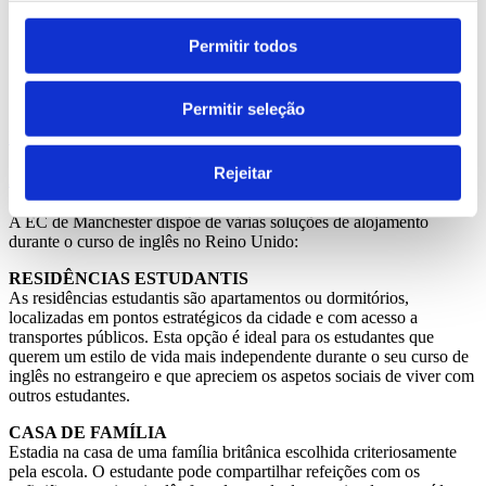
Curso Preparatório para o Exame IELTS
Curso Preparatório para o Exame de Manchester
Curso Preparatório para o Exame Manchester –
Permitir todos
CELTA
Preparação para o Exame GRE®
Preparação para...
Permitir seleção
Ler mais
Rejeitar
Alojamento
A EC de Manchester dispõe de várias soluções de alojamento
durante o curso de inglês no Reino Unido:
RESIDÊNCIAS ESTUDANTIS
As residências estudantis são apartamentos ou dormitórios,
localizadas em pontos estratégicos da cidade e com acesso a
transportes públicos. Esta opção é ideal para os estudantes que
querem um estilo de vida mais independente durante o seu curso de
inglês no estrangeiro e que apreciem os aspetos sociais de viver com
outros estudantes.
CASA DE FAMÍLIA
Estadia na casa de uma família britânica escolhida criteriosamente
pela escola. O estudante pode compartilhar refeições com os