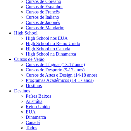
Cursos de Coreano
Cursos de Espanhol
Cursos de Francês
Cursos de Italiano
Cursos de Japonês
Cursos de Mandarim
High School
High School nos EUA
High School no Reino Unido
High School no Canadá
High School na Dinamarca
Cursos de Verão
Cursos de Línguas (13-17 anos)
Cursos de Desporto (9-17 anos)
Cursos de Artes e Design (14-18 anos)
Programas Académicos (14-17 anos)
Destinos
Destinos
Países Baixos
Austrália
Reino Unido
EUA
Dinamarca
Canadá
Todos