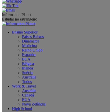
Information Planet
Estudar no estrangeiro
Ensino Superior
Países Baixos
Dinamarca
Medicina
Reino Unido
Espanha
EUA
Bélgica
Irlanda
Suécia
Austrália
Todos
Work & Travel
Austrália
Canadá
EUA
Nova Zelândia
High School