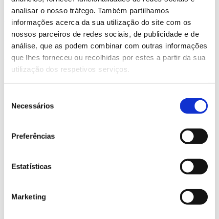
diferentes e com mais de 29 escolas. Anualmente, mais de...
analisar o nosso tráfego. Também partilhamos
Ler mais
informações acerca da sua utilização do site com os
nossos parceiros de redes sociais, de publicidade e de
Cursos
análise, que as podem combinar com outras informações
A EC de Manchester dispõe de uma oferta alargada de cursos de
que lhes forneceu ou recolhidas por estes a partir da sua
inglês:
utilização dos respetivos serviços.
Cursos de Inglês Flexíveis
Curso de Inglês Intensivo
Seleção
Curso de Inglês Semi-Intensivo
Necessários
de
Curso de Inglês Geral
Curso de Inglês Intensivo – Noite
consentimento
Cursos de Inglês de Longa Duração
Preferências
Semestre Académico
Ano Académico
Estatísticas
Cursos De Inglês Para Negócios
Curso Intensivo de Inglês para Negócios
Inglês Suplementar para Negócios
Marketing
Cursos Preparatório Para Exames
Curso Preparatório Intensivo para o Exame TOEFL®