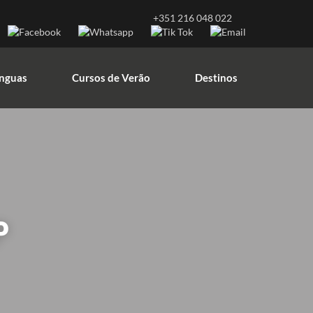
+351 216 048 022
ínguas
Cursos de Verão
Destinos
ínguas
Cursos de Verão
Destinos
P