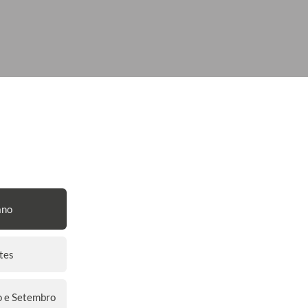
ano
tes
o e Setembro