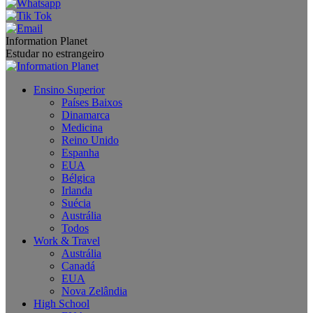
Information Planet
Estudar no estrangeiro
Ensino Superior
Países Baixos
Dinamarca
Medicina
Reino Unido
Espanha
EUA
Bélgica
Irlanda
Suécia
Austrália
Todos
Work & Travel
Austrália
Canadá
EUA
Nova Zelândia
High School