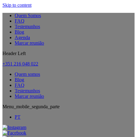
Skip to content
Quem Somos
FAQ
Testemunhos
Blog
Agenda
Marcar reunião
Header Left
+351 216 048 022
Quem somos
Blog
FAQ
Testemunhos
Marcar reunião
Menu_mobile_segunda_parte
PT