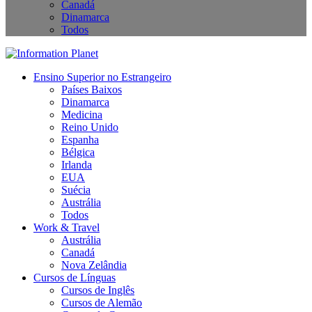
Canadá
Dinamarca
Todos
Ensino Superior no Estrangeiro
Países Baixos
Dinamarca
Medicina
Reino Unido
Espanha
Bélgica
Irlanda
EUA
Suécia
Austrália
Todos
Work & Travel
Austrália
Canadá
Nova Zelândia
Cursos de Línguas
Cursos de Inglês
Cursos de Alemão