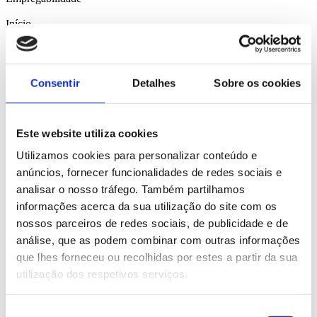
Início
Setembro e Janeiro
Sobre a Escola
Cursos
Consentir
Detalhes
Sobre os cookies
Alojamento
Sobre a Escola
Este website utiliza cookies
Fundada em 1982, a César Ritz Colleges é uma business school de
referência, orientada para a hotelaria e é considerada a 7ª Melhor
Utilizamos cookies para personalizar conteúdo e
Escola de Hotelaria do mundo, com campus em Le Bouveret e Brig.
anúncios, fornecer funcionalidades de redes sociais e
A escola deve o seu nome ao pioneiro da área de turismo, César
analisar o nosso tráfego. Também partilhamos
Ritz.
informações acerca da sua utilização do site com os
A escola oferece alguns dos mais prestigiados programas de
nossos parceiros de redes sociais, de publicidade e de
hotelaria e gestão do mundo, com um método de aprendizagem
análise, que as podem combinar com outras informações
centrado na promoção de uma cultura de empreendedorismo,
sustentabilidade e liderança, aliado com a mais recente tecnologia.
que lhes forneceu ou recolhidas por estes a partir da sua
utilização dos respetivos serviços.
O seu método de aprendizagem oferece uma abordagem prática em
todo o currículo académico, valorizando a inovação, tomada de
riscos e a consciência multicultural. Liderados por professores
Seleção
especialistas nesta área, os estudantes são também expostos...