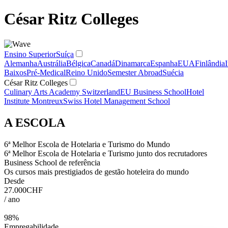
César Ritz Colleges
Ensino Superior
Suíça
Alemanha
Austrália
Bélgica
Canadá
Dinamarca
Espanha
EUA
Finlândia
Baixos
Pré-Medical
Reino Unido
Semester Abroad
Suécia
César Ritz Colleges
Culinary Arts Academy Switzerland
EU Business School
Hotel
Institute Montreux
Swiss Hotel Management School
A ESCOLA
6ª Melhor Escola de Hotelaria e Turismo do Mundo
6ª Melhor Escola de Hotelaria e Turismo junto dos recrutadores
Business School de referência
Os cursos mais prestigiados de gestão hoteleira do mundo
Desde
27.000CHF
/ ano
98%
Empregabilidade