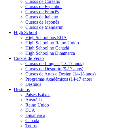
Cursos de Coreano
Cursos de Espanhol
Cursos de Francês
Cursos de Italiano
Cursos de Japonês
Cursos de Mandarim
High School
High School nos EUA
High School no Reino Unido
High School no Canadá
High School na Dinamarca
Cursos de Verão
Cursos de Línguas (13-17 anos)
Cursos de Desporto (9-17 anos)
Cursos de Artes e Design (14-18 anos)
Programas Académicos (14-17 anos)
Destinos
Destinos
Países Baixos
Austrália
Reino Unido
EUA
Dinamarca
Canadá
Todos