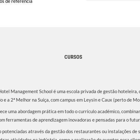
s de referência
CURSOS
tel Management School é uma escola privada de gestão hoteleira, 
o e a 2ª Melhor na Suíça, com campus em Leysin e Caux (perto de Mo
ce uma abordagem prática em todo o currículo académico, combinan
 com ferramentas de aprendizagem inovadoras e pensadas para o futur
 potenciadas através da gestão dos restaurantes ou instalações de 
ras atividades na indústria, como a realização de eventos para clien