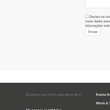
Escolha o escritório mais perto de si.
Ensino S
Work & T
Os nossos escritórios