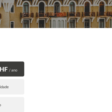
CHF
/ ano
idade
o