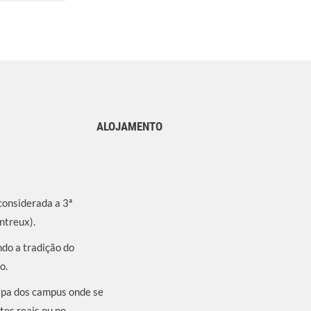
ALOJAMENTO
considerada a 3ª
ntreux).
do a tradição do
o.
spa dos campus onde se
tes reais ou no