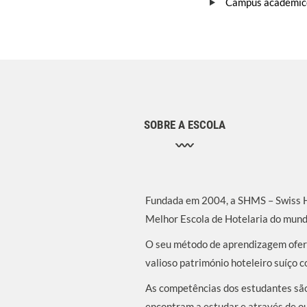
Campus académico
SOBRE A ESCOLA
Fundada em 2004, a SHMS – Swiss Ho
Melhor Escola de Hotelaria do mund
O seu método de aprendizagem ofere
valioso património hoteleiro suíço
As competências dos estudantes são
encontram a estudar e através de out