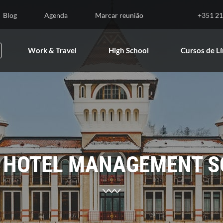
nsino Superior
Work & Travel
High School
Blog
Agenda
Marcar reunião
+351 21
Work & Travel
High School
Cursos de L
 HOTEL MANAGEMENT 