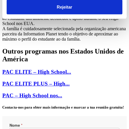
fica alojado com uma família americana que recebe voluntariamente
Rejeitar
os alunos internacionais, permitindo assim uma troca cultural entre
ambos. Além das principais refeições diárias, as famílias oferecem
ao estudante um ambiente acolhedor e apoio durante o seu High
School nos EUA.
A família é cuidadosamente selecionada pela organização americana
parceira da Information Planet tendo o objetivo de aproximar ao
máximo o perfil do estudante ao da família.
Outros programas nos Estados Unidos de
América
PAC ELITE – High School...
PAC ELITE PLUS – High...
PAC – High School nos...
Contacta-nos para obter mais informação e marcar a tua reunião gratuita!