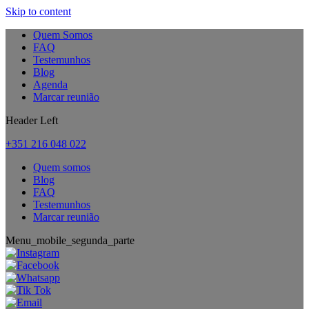
Skip to content
Quem Somos
FAQ
Testemunhos
Blog
Agenda
Marcar reunião
Header Left
+351 216 048 022
Quem somos
Blog
FAQ
Testemunhos
Marcar reunião
Menu_mobile_segunda_parte