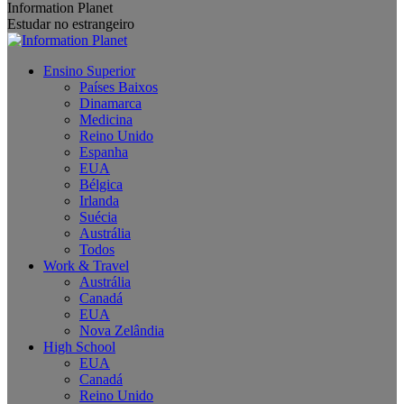
Information Planet
Estudar no estrangeiro
Ensino Superior
Países Baixos
Dinamarca
Medicina
Reino Unido
Espanha
EUA
Bélgica
Irlanda
Suécia
Austrália
Todos
Work & Travel
Austrália
Canadá
EUA
Nova Zelândia
High School
EUA
Canadá
Reino Unido