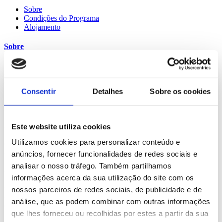
Sobre
Condições do Programa
Alojamento
Sobre
Fazer o ensino secundário nos EUA significa fazer parte de um
sistema educativo que, para além da vertente académica, valoriza
fortemente a parte desportiva, social e artística.
Consentir
Detalhes
Sobre os cookies
Os alunos internacionais participam nas aulas como qualquer outro
aluno e no seu ano de secundário nos EUA vão ter disciplinas como
Inglês, Matemática, Educação Física, Ciências Naturais, História
Este website utiliza cookies
dos Estados Unidos, Gestão, Psicologia, entre outros.
Utilizamos cookies para personalizar conteúdo e
O High School nos EUA é caracterizado por um método
educacional interdisciplinar que proporciona aos estudantes uma
anúncios, fornecer funcionalidades de redes sociais e
grande diversidade de matérias, além de várias atividades
analisar o nosso tráfego. Também partilhamos
extracurriculares.
informações acerca da sua utilização do site com os
O ambiente das escolas públicas tende a ser mais descontraído e dá a
nossos parceiros de redes sociais, de publicidade e de
oportunidade de conviver com alunos locais. É a opção ideal para
análise, que as podem combinar com outras informações
quem procura um maior contacto com a...
que lhes forneceu ou recolhidas por estes a partir da sua