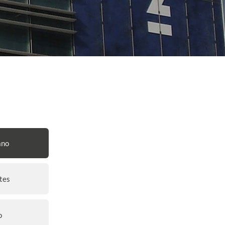
ano
tes
o