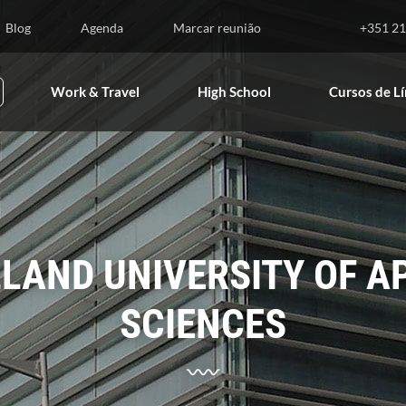
nsino Superior
Work & Travel
High School
Blog
Agenda
Marcar reunião
+351 21
Work & Travel
High School
Cursos de L
LAND UNIVERSITY OF A
SCIENCES