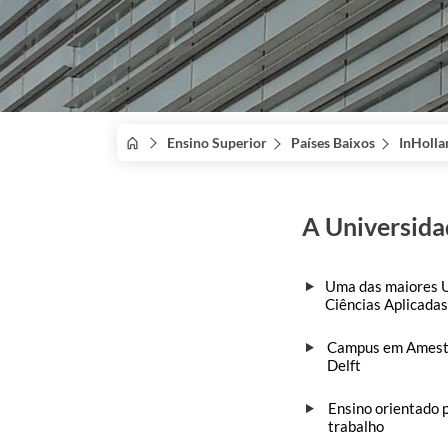
Ensino Superior
Países Baixos
InHolla
A Universida
Uma das maiores U
Ciências Aplicada
Campus em Ameste
Delft
Ensino orientado 
trabalho