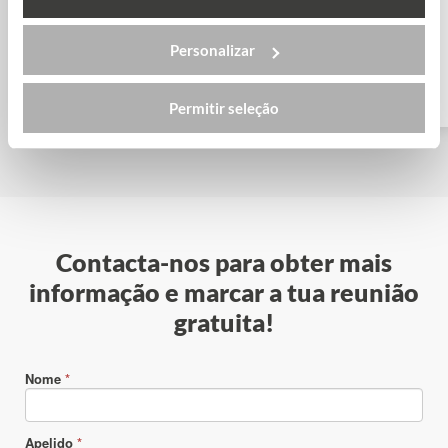
Windesheim University of
Personalizar
Applied Sciences
Permitir seleção
Contacta-nos para obter mais
informação e marcar a tua reunião
gratuita!