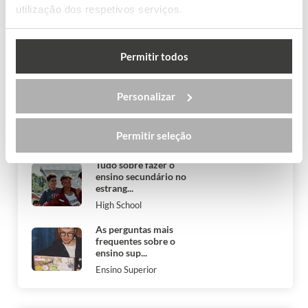
precisa...
utilização dos respetivos serviços.
Medicina
Os tipos de vistos para
Permitir todos
a Austrália
Work & Travel
Personalizar
Não cumpro os
requisitos do Work
and Holiday Vi...
Permitir seleção
Work & Travel
Tudo sobre fazer o
ensino secundário no
estrang...
High School
As perguntas mais
frequentes sobre o
ensino sup...
Ensino Superior