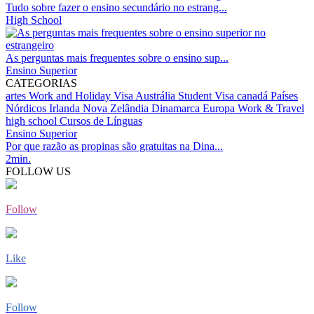
Tudo sobre fazer o ensino secundário no estrang...
High School
As perguntas mais frequentes sobre o ensino sup...
Ensino Superior
CATEGORIAS
artes
Work and Holiday Visa Austrália
Student Visa
canadá
Países
Nórdicos
Irlanda
Nova Zelândia
Dinamarca
Europa
Work & Travel
high school
Cursos de Línguas
Ensino Superior
Por que razão as propinas são gratuitas na Dina...
2min.
FOLLOW US
Follow
Like
Follow