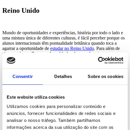
Reino Unido
Mundo de oportunidades e experiências, história por todo o lado e
uma mistura única de diferentes culturas, é fácil perceber porque os
alunos internacionais têm pontualidade britânica quando toca a
agarrar a oportunidade de
estudar no Reino Unido
. Para além de
algumas das
melhores universidades do mundo estarem
localizadas neste país
, estudar por terras de sua majestade dá-te
acesso a um dos
maiores mercados de trabalho
globais. Artes,
Gestão, Marketing, Engenharias são algumas das áreas em destaque
por terras britânicas.
Consentir
Detalhes
Sobre os cookies
Marca já a tua reunião gratuita
Conversa com um consultor especializado, explora as opções que
existem para ti e fica a saber tudo sobre estudar no estrangeiro
Este website utiliza cookies
Mais informações
Utilizamos cookies para personalizar conteúdo e
Irlanda
anúncios, fornecer funcionalidades de redes sociais e
analisar o nosso tráfego. Também partilhamos
informações acerca da sua utilização do site com os