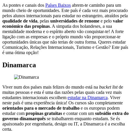
As pontes e canais dos
Países Baixos
abrem-te caminho para um
mundo cheio de oportunidades. Este país é cada vez mais procurado
pelos alunos internacionais para estudar no estrangeiro, atraídos pela
qualidade de vida
, pelas
universidades de renome
e pelo
valor
económico das propinas
. A simpatia dos holandeses, a sua
mentalidade moderna e o espírito aberto vão conquistar-te! A forte
ligação com as empresas e o próprio mundo vão proporcionar-te
oportunidades únicas que não terias de outra forma. Queres estudar
Comunicação, Relações Internacionais, Turismo e Gestão? Este país
é uma ótima opção!
Dinamarca
Viver num dos países mais felizes do mundo está na
bucket list
de
muitas pessoas e esta é uma das razões pelas quais cada vez mais
estudantes internacionais escolhem
estudar na Dinamarca
. Viver
neste país é uma experiência única! Os cursos são completamente
orientados para o mercado de trabalho
e os europeus podem
estudar com
propinas gratuitas
e contar com um
subsídio extra do
governo dinamarquês
se trabalharem enquanto estudam. Se és
apaixonado por engenharia, design ou IT, a Dinamarca é a escolha
certa.