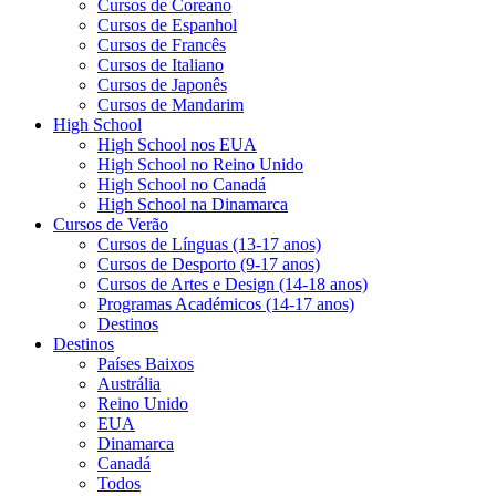
Cursos de Coreano
Cursos de Espanhol
Cursos de Francês
Cursos de Italiano
Cursos de Japonês
Cursos de Mandarim
High School
High School nos EUA
High School no Reino Unido
High School no Canadá
High School na Dinamarca
Cursos de Verão
Cursos de Línguas (13-17 anos)
Cursos de Desporto (9-17 anos)
Cursos de Artes e Design (14-18 anos)
Programas Académicos (14-17 anos)
Destinos
Destinos
Países Baixos
Austrália
Reino Unido
EUA
Dinamarca
Canadá
Todos