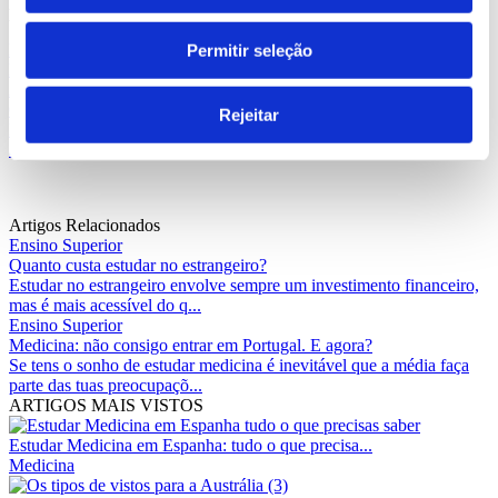
propinas gratuitas
.
Dinamarca
Ensino Superior
Irlanda
Países Baixos
Países
Permitir seleção
Nórdicos
Propinas Gratuitas
Reino Unido
Suécia
Artigo anterior
Os melhores países por tipo de personalidade
Rejeitar
Próximo artigo
5 razões para estudar na Austrália
Artigos Relacionados
Ensino Superior
Quanto custa estudar no estrangeiro?
Estudar no estrangeiro envolve sempre um investimento financeiro,
mas é mais acessível do q...
Ensino Superior
Medicina: não consigo entrar em Portugal. E agora?
Se tens o sonho de estudar medicina é inevitável que a média faça
parte das tuas preocupaçõ...
ARTIGOS MAIS VISTOS
Estudar Medicina em Espanha: tudo o que precisa...
Medicina