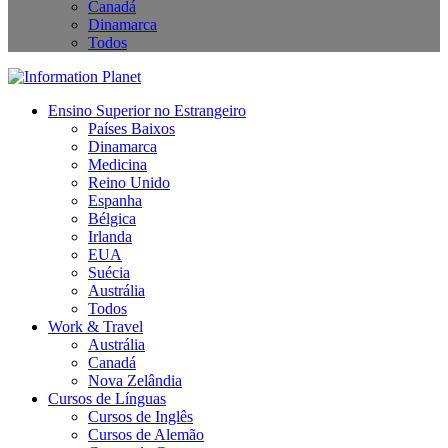
Canadá
Dinamarca
Todos
Ensino Superior no Estrangeiro
Países Baixos
Dinamarca
Medicina
Reino Unido
Espanha
Bélgica
Irlanda
EUA
Suécia
Austrália
Todos
Work & Travel
Austrália
Canadá
Nova Zelândia
Cursos de Línguas
Cursos de Inglês
Cursos de Alemão