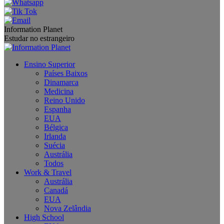
Information Planet
Estudar no estrangeiro
Ensino Superior
Países Baixos
Dinamarca
Medicina
Reino Unido
Espanha
EUA
Bélgica
Irlanda
Suécia
Austrália
Todos
Work & Travel
Austrália
Canadá
EUA
Nova Zelândia
High School