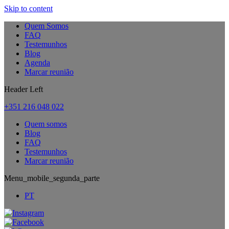
Skip to content
Quem Somos
FAQ
Testemunhos
Blog
Agenda
Marcar reunião
Header Left
+351 216 048 022
Quem somos
Blog
FAQ
Testemunhos
Marcar reunião
Menu_mobile_segunda_parte
PT