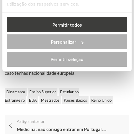
utilização dos respetivos serviços.
Na Suécia, vais encontrar um ensino bastante
focado na
prática e em trabalhar em equipa
, o que te vai permitir
desenvolver as tuas capacidades interpessoais, ganhar
Permitir todos
experiência profissional e potenciar a tua habilidade para
resolver problemas. O ensino superior neste país é também
Personalizar
reconhecido pela sua qualidade e por ser mais informal
(estudantes e professores aprendem uns com os outros). Na
Permitir seleção
Suécia, podes fazer o teu
mestrado com propinas gratuitas
,
caso tenhas nacionalidade europeia.
Dinamarca
Ensino Superior
Estudar no
Estrangeiro
EUA
Mestrados
Países Baixos
Reino Unido
Artigo anterior
Medicina: não consigo entrar em Portugal. ...