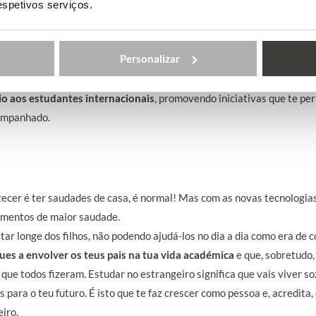
 país diferente, com uma nova cultura, língua, tradições e os teus pa
respetivos serviços.
 te sintas sozinho ou isolado. É importante que pesquises sobre o pa
formation Planet.
Vamos explicar-te tudo o que vais encontrar e col
Personalizar
está no país. Assim já tens alguns contactos a que podes recorrer qu
o aos estudantes internacionais
, promovendo iniciativas que te pe
companhado.
tecer é ter saudades de casa, é normal! Mas com as novas tecnologias
momentos de maior saudade.
tar longe dos filhos, não podendo ajudá-los no dia a dia como era de 
es a envolver os teus pais na tua vida académica
e que, sobretudo,
ue todos fizeram. Estudar no estrangeiro significa que vais viver so
 para o teu futuro. É isto que te faz crescer como pessoa e, acredita,
iro.