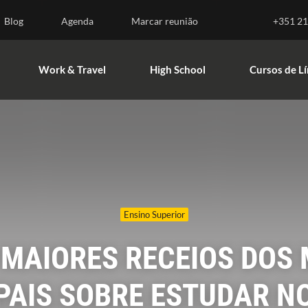
nsino Superior
Work & Travel
High School
Blog
Agenda
Marcar reunião
+351 21
Work & Travel
High School
Cursos de L
Ensino Superior
 MAIORES RECEIOS DOS
PAIS SOBRE ESTUDAR N