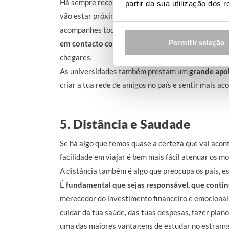
Há sempre receio sobre a adaptação: vais viver num
partir da sua utilização dos 
vão estar próximos. É natural que se preocupem que
acompanhes todas as sessões de preparação da In
Permitir seleção
em contacto com uma rede de estudantes
que já 
chegares.
As universidades também prestam um
grande apoi
criar a tua rede de amigos no país e sentir mais a
5. Distância e Saudade
Se há algo que temos quase a certeza que vai acon
facilidade em viajar é bem mais fácil atenuar os 
A distância também é algo que preocupa os pais, es
É
fundamental que sejas responsável, que continu
merecedor do investimento financeiro e emocional q
cuidar da tua saúde, das tuas despesas, fazer planos
uma das maiores vantagens de estudar no estrange