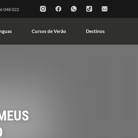
Cursos de Línguas
Cursos de Verão
6 048 022
Destinos
ínguas
Cursos de Verão
Destinos
 MEUS
O