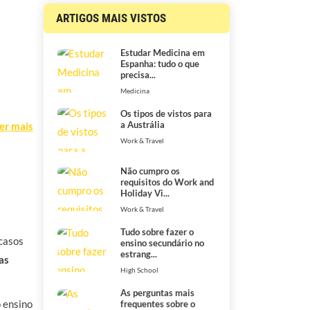
ARTIGOS MAIS VISTOS
Estudar Medicina em
Espanha: tudo o que
precisa...
Medicina
Os tipos de vistos para
a Austrália
er mais
Work & Travel
Não cumpro os
requisitos do Work and
Holiday Vi...
Work & Travel
Tudo sobre fazer o
 casos
ensino secundário no
estrang...
as
High School
As perguntas mais
o ensino
frequentes sobre o