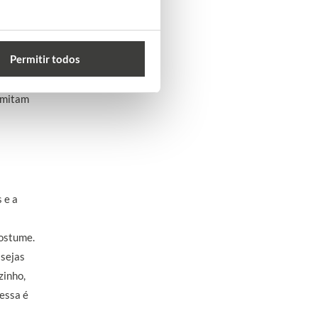
is não
ís e que
ocar-te
Permitir todos
ando
rmitam
 e a
costume.
 sejas
zinho,
 essa é