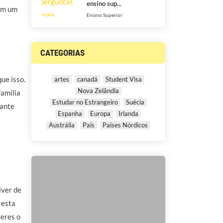
ensino sup...
com um
Ensino Superior
CATEGORIAS
ue isso.
artes
canadá
Student Visa
Nova Zelândia
família
Estudar no Estrangeiro
Suécia
tante
Espanha
Europa
Irlanda
Austrália
Pais
Países Nórdicos
iver de
 esta
geres o